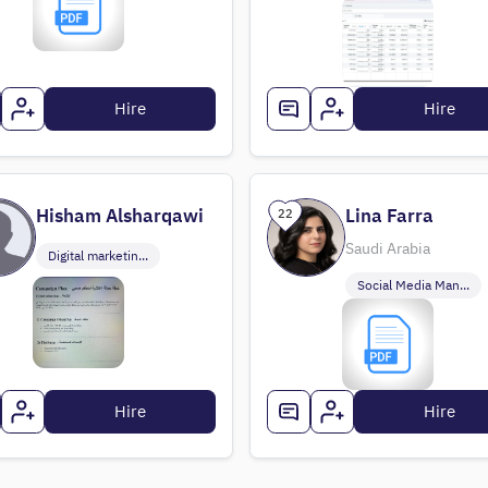
Hire
Hire
Hisham Alsharqawi
Lina Farra
22
Saudi Arabia
Digital marketin...
Social Media Man...
Hire
Hire