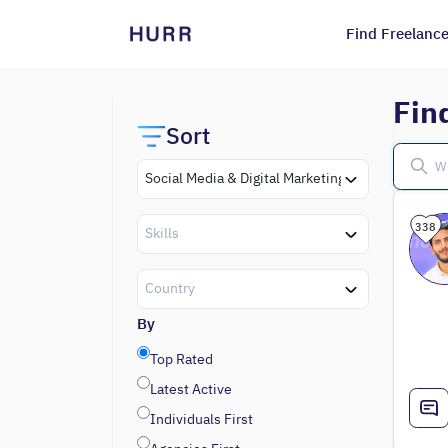
Find Freelance
Fin
Sort
Social Media & Digital Marketing
338
Skills
Country
By
Top Rated
Latest Active
Individuals First