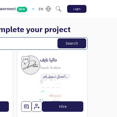
werment
EN
Login
NEW
omplete your project
Search
داليا نايف
199
Saudi Arabia
أخصائي تسويق رقم...
Hire