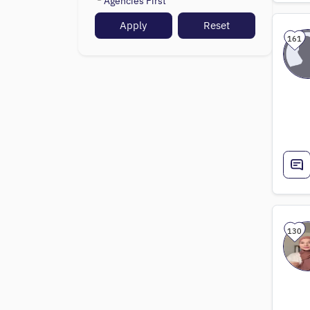
Agencies First
Apply
Reset
161
130