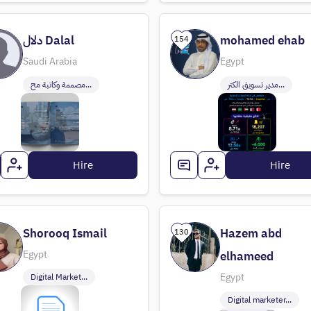
دلال Dalal
mohamed ehab
154
Saudi Arabia
Egypt
مدير تسويق الكتر...
مصممة وكاتبة مح...
Hire
Hire
Shorooq Ismail
Hazem abd
130
Egypt
elhameed
Egypt
‫‪Digital Market...
Digital marketer...