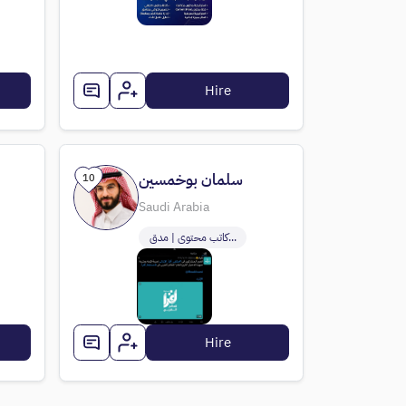
Hire
سلمان بوخمسين
10
Saudi Arabia
كاتب محتوى | مدق...
Hire