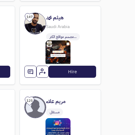
هيثم محمد
147
Saudi Arabia
مصمم مواقع الكتر...
Hire
مريم علاء
125
مستقل