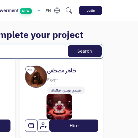
werment
EN
Login
NEW
omplete your project
Search
طاهر مصطفى
250
Egypt
مصمم موشن جرافيك
Hire