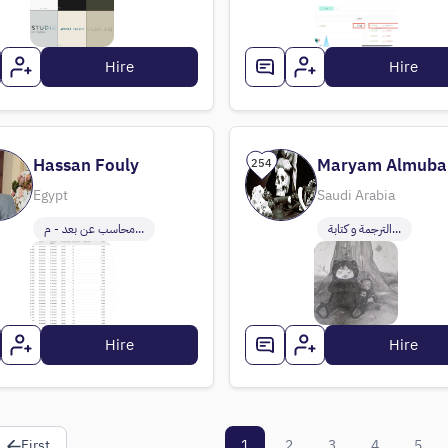
Hire
Hire
Hassan Fouly
Maryam Almuba
254
Egypt
Saudi Arabia
الترجمة و كتابة...
محاسب عن بعد - م...
Hire
Hire
First
1
2
3
4
5