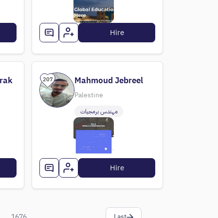
Hire
rak
Mahmoud Jebreel
207
Palestine
مهندس برمجيات
Hire
...
1676
Last