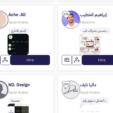
Ache .Ali
إبراهيم الخطيب
338
Saudi Arabia
Palestine
تحسين محركات الب...
الدعم الاداري
Hire
Hire
ND. Design
داليا نايف
199
Saudi Arabia
Saudi Arabia
أخصائي تسويق رقم...
مصممة