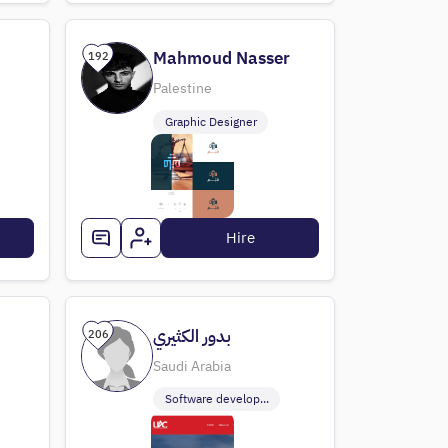
Mahmoud Nasser
192
Palestine
Graphic Designer
Hire
بدور الكثيري
206
Saudi Arabia
Software develop...