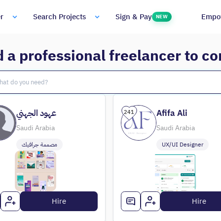
Empo
r
Search Projects
Sign & Pay
NEW
d a professional freelancer to c
عهود الجهني
Afifa Ali
241
Saudi Arabia
Saudi Arabia
مصممة جرافيك
UX/UI Designer
Hire
Hire