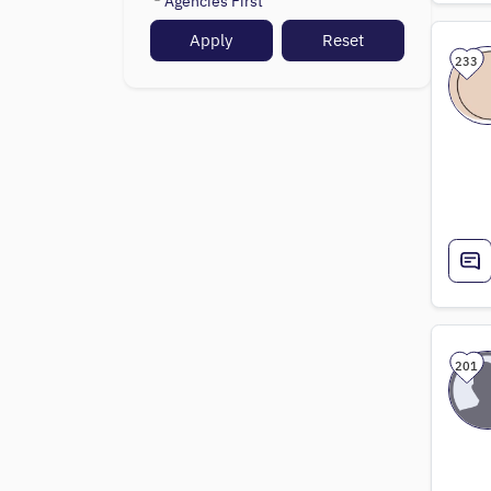
Agencies First
Apply
Reset
233
201