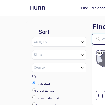
Find Freelance
Fin
Sort
Category
344
Skills
Country
By
Top Rated
Latest Active
Individuals First