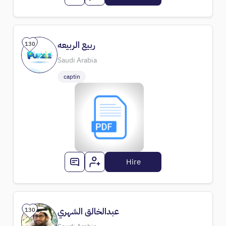
ربيع الربيعه
130
Saudi Arabia
captin
Hire
عبدالخالق الشهري
130