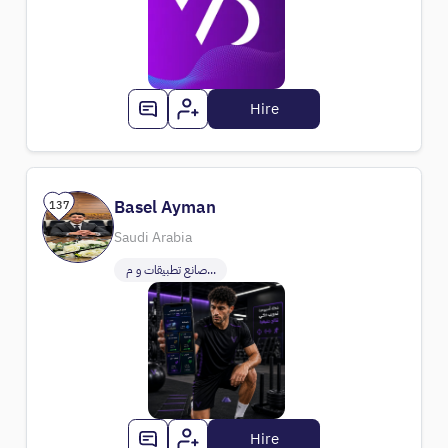
Hire
Basel Ayman
137
Saudi Arabia
صانع تطبيقات و م...
Hire