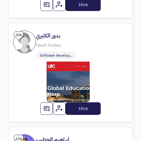
Hire
بدور الكثيري
206
Saudi Arabia
Software develop...
Hire
إبراهيم الخطيب
338