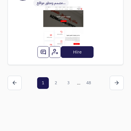
مصمم ومطور مواقع...
Hire
1
2
3
...
48