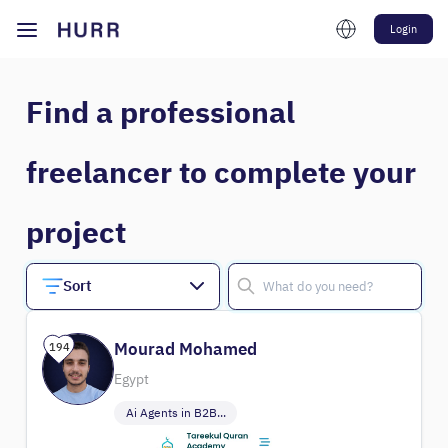
Login
Find a professional
freelancer to complete your
project
Sort
Mourad Mohamed
194
Egypt
Ai Agents in B2B...