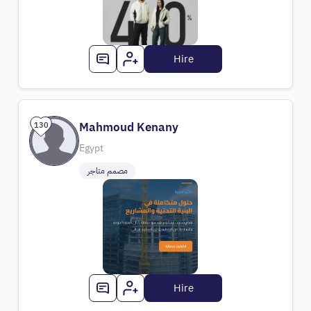
Hire
Mahmoud Kenany
130
Egypt
مصمم متاجر
Hire