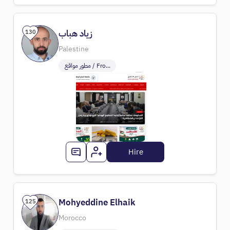
زياد هباب
130
Palestine
مطور مواقع / Fro...
Hire
Mohyeddine Elhaik
125
Morocco